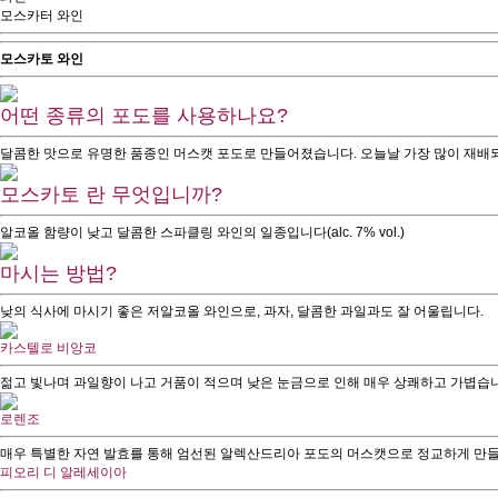
모스카터 와인
모스카토
와인
어떤 종류의 포도를 사용하나요?
달콤한 맛으로 유명한 품종인 머스캣 포도로 만들어졌습니다. 오늘날 가장 많이 재배되
모스카토 란 무엇입니까?
알코올 함량이 낮고 달콤한 스파클링 와인의 일종입니다(alc. 7% vol.)
마시는 방법?
낮의 식사에 마시기 좋은 저알코올 와인으로, 과자, 달콤한 과일과도 잘 어울립니다.
카스텔로 비앙코
젊고 빛나며 과일향이 나고 거품이 적으며 낮은 눈금으로 인해 매우 상쾌하고 가볍습니
로렌조
매우 특별한 자연 발효를 통해 엄선된 알렉산드리아 포도의 머스캣으로 정교하게 만들
피오리 디 알레세이아