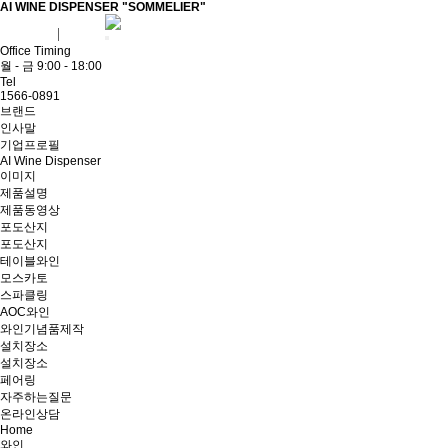
AI WINE DISPENSER "SOMMELIER"
회원가입
로그인
Office Timing
월 - 금 9:00 - 18:00
Tel
1566-0891
브랜드
인사말
기업프로필
AI Wine Dispenser
이미지
제품설명
제품동영상
포도산지
포도산지
테이블와인
모스카토
스파클링
AOC와인
와인기념품제작
설치장소
설치장소
페어링
자주하는질문
온라인상담
Home
와인